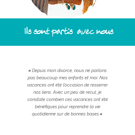
Ils sont partis avec nous
sibles et
«
Depuis mon divorce, nous ne parlons
«
Les bé
es
pas beaucoup mes enfants et moi. Nos
r
ous est
vacances ont été l’occasion de resserrer
accomp
 choisir
nos liens. Avec un peu de recul, je
imposé.
vacances.
constate combien ces vacances ont été
le lieu 
e en moi
bénéfiques pour reprendre la vie
L’équip
n.
«
quotidienne sur de bonnes bases.
«
et 